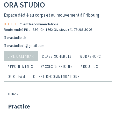
ORA STUDIO
Espace dédié au corps et au mouvement à Fribourg
Client Recommendations
Route André Piller 33G, CH-1762 Givisiez
,
+41 79 288 50 05
orastudio.ch
orastudioch@gmail.com
LIVE CALENDAR
CLASS SCHEDULE
WORKSHOPS
APPOINTMENTS
PASSES & PRICING
ABOUT US
OUR TEAM
CLIENT RECOMMENDATIONS
Back
Practice