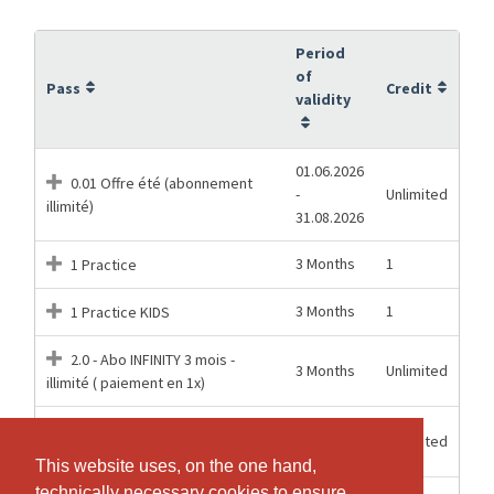
Period
of
Pass
Credit
validity
01.06.2026
0.01 Offre été (abonnement
-
Unlimited
illimité)
31.08.2026
3 Months
1
1 Practice
3 Months
1
1 Practice KIDS
2.0 - Abo INFINITY 3 mois -
3 Months
Unlimited
illimité ( paiement en 1x)
2.1 - Abo INFINITY 12 mois -
12 Months
Unlimited
illimité ( paiement en 1x)
This website uses, on the one hand,
This website uses, on the one hand,
technically necessary cookies to ensure
technically necessary cookies to ensure