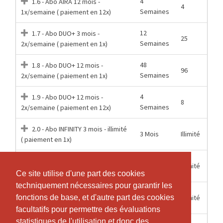
4
1.6 - Abo AIRA 12 mois -
4
Semaines
1x/semaine ( paiement en 12x)
12
1.7 - Abo DUO+ 3 mois -
25
Semaines
2x/semaine ( paiement en 1x)
48
1.8 - Abo DUO+ 12 mois -
96
Semaines
2x/semaine ( paiement en 1x)
4
1.9 - Abo DUO+ 12 mois -
8
Semaines
2x/semaine ( paiement en 12x)
2.0 - Abo INFINITY 3 mois - illimité
3 Mois
Illimité
( paiement en 1x)
2.1 - Abo INFINITY 12 mois -
12 Mois
Illimité
illimité ( paiement en 1x)
Ce site utilise d'une part des cookies
Ce site utilise d'une part des cookies
techniquement nécessaires pour garantir les
techniquement nécessaires pour garantir les
2.2 - Abo INFINITY 12 mois -
1 Mois
Illimité
fonctions de base, et d'autre part des cookies
fonctions de base, et d'autre part des cookies
illimité ( paiement en 12x)
facultatifs pour permettre des évaluations
facultatifs pour permettre des évaluations
statistiques de l'utilisation et donc des
statistiques de l'utilisation et donc des