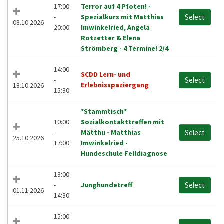
17:00
Terror auf 4 Pfoten! -
-
Spezialkurs mit Matthias
Select
08.10.2026
20:00
Imwinkelried, Angela
Rotzetter & Elena
Strömberg - 4 Termine! 2/4
14:00
SCDD Lern- und
-
Select
Erlebnisspaziergang
18.10.2026
15:30
*Stammtisch*
10:00
Sozialkontakttreffen mit
-
Mätthu - Matthias
Select
25.10.2026
17:00
Imwinkelried -
Hundeschule Felldiagnose
13:00
-
Junghundetreff
Select
01.11.2026
14:30
15:00