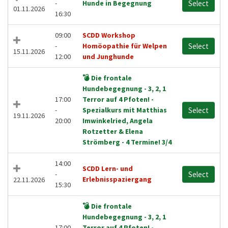
-
Hunde in Begegnung
Select
01.11.2026
16:30
09:00
SCDD Workshop
-
Homöopathie für Welpen
Select
15.11.2026
12:00
und Junghunde
💣 Die frontale
Hundebegegnung - 3, 2, 1
17:00
Terror auf 4 Pfoten! -
-
Spezialkurs mit Matthias
Select
19.11.2026
20:00
Imwinkelried, Angela
Rotzetter & Elena
Strömberg - 4 Termine! 3/4
14:00
SCDD Lern- und
-
Select
Erlebnisspaziergang
22.11.2026
15:30
💣 Die frontale
Hundebegegnung - 3, 2, 1
17:00
Terror auf 4 Pfoten! -