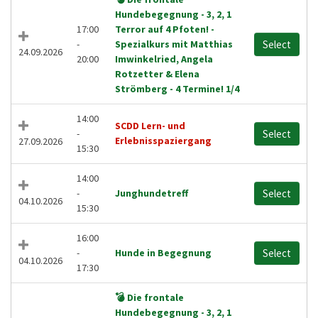
Hundebegegnung - 3, 2, 1
17:00
Terror auf 4 Pfoten! -
-
Spezialkurs mit Matthias
Select
24.09.2026
20:00
Imwinkelried, Angela
Rotzetter & Elena
Strömberg - 4 Termine! 1/4
14:00
SCDD Lern- und
-
Select
Erlebnisspaziergang
27.09.2026
15:30
14:00
-
Junghundetreff
Select
04.10.2026
15:30
16:00
-
Hunde in Begegnung
Select
04.10.2026
17:30
💣 Die frontale
Hundebegegnung - 3, 2, 1