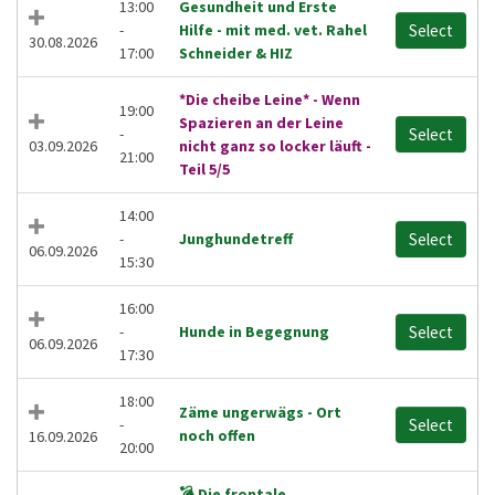
13:00
Gesundheit und Erste
-
Hilfe - mit med. vet. Rahel
Select
30.08.2026
17:00
Schneider & HIZ
*Die cheibe Leine* - Wenn
19:00
Spazieren an der Leine
-
Select
03.09.2026
nicht ganz so locker läuft -
21:00
Teil 5/5
14:00
-
Junghundetreff
Select
06.09.2026
15:30
16:00
-
Hunde in Begegnung
Select
06.09.2026
17:30
18:00
Zäme ungerwägs - Ort
-
Select
noch offen
16.09.2026
20:00
💣 Die frontale