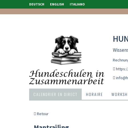
DEUTSCH
ENGLISH
ITALIANO
HUN
Wissen
Rechnung
https:
info@h
CALENDRIER EN DIRECT
HORAIRE
WORKSH
Retour
Mantrailing