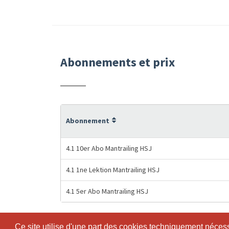
Abonnements et prix
Abonnement
4.1 10er Abo Mantrailing HSJ
4.1 1ne Lektion Mantrailing HSJ
4.1 5er Abo Mantrailing HSJ
Ce site utilise d'une part des cookies techniquement nécessa
Ce site utilise d'une part des cookies techniquement nécessa