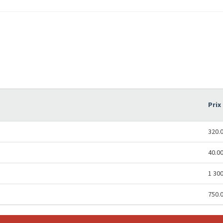
Prix
320.
40.0
1 30
750.