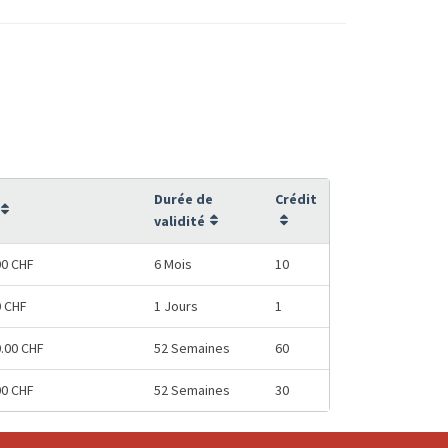
Durée de
Crédit
validité
00 CHF
6 Mois
10
0 CHF
1 Jours
1
0.00 CHF
52 Semaines
60
00 CHF
52 Semaines
30