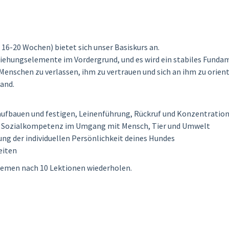
16-20 Wochen) bietet sich unser Basiskurs an.
ziehungselemente im Vordergrund, und es wird ein stabiles Funda
Menschen zu verlassen, ihm zu vertrauen und sich an ihm zu orient
land.
fbauen und festigen, Leinenführung, Rückruf und Konzentratio
er Sozialkompetenz im Umgang mit Mensch, Tier und Umwelt
ng der individuellen Persönlichkeit deines Hundes
eiten
 Themen nach 10 Lektionen wiederholen.