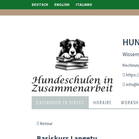
DEUTSCH
ENGLISH
ITALIANO
HUN
Wissen
Rechnung
https:
info@h
CALENDRIER EN DIRECT
HORAIRE
WORKSH
Retour
Basiskurs Langetu