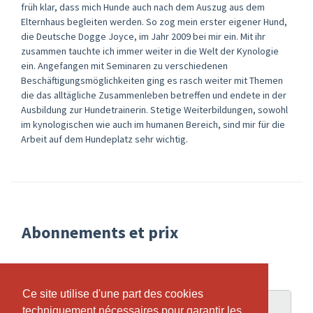
früh klar, dass mich Hunde auch nach dem Auszug aus dem
Elternhaus begleiten werden. So zog mein erster eigener Hund,
die Deutsche Dogge Joyce, im Jahr 2009 bei mir ein. Mit ihr
zusammen tauchte ich immer weiter in die Welt der Kynologie
ein. Angefangen mit Seminaren zu verschiedenen
Beschäftigungsmöglichkeiten ging es rasch weiter mit Themen
die das alltägliche Zusammenleben betreffen und endete in der
Ausbildung zur Hundetrainerin. Stetige Weiterbildungen, sowohl
im kynologischen wie auch im humanen Bereich, sind mir für die
Arbeit auf dem Hundeplatz sehr wichtig.
Abonnements et prix
Ce site utilise d'une part des cookies
Ce site utilise d'une part des cookies
Durée
techniquement nécessaires pour garantir les
techniquement nécessaires pour garantir les