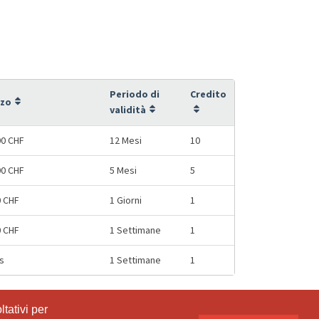
Periodo di
Credito
zzo
validità
00 CHF
12 Mesi
10
00 CHF
5 Mesi
5
0 CHF
1 Giorni
1
0 CHF
1 Settimane
1
s
1 Settimane
1
tativi per
tativi per