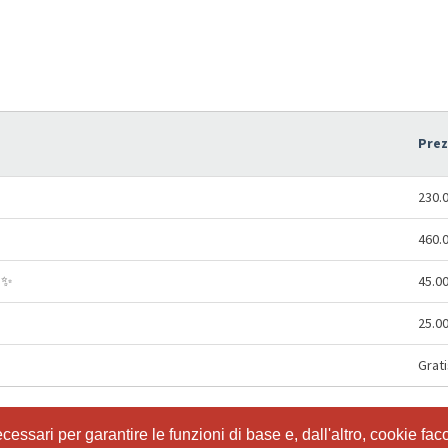
Pre
230.
460.
 ✨
45.0
25.0
Grati
ssari per garantire le funzioni di base e, dall'altro, cookie facol
ssari per garantire le funzioni di base e, dall'altro, cookie facol