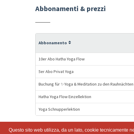
Abbonamenti & prezzi
Abbonamento
10er Abo Hatha Yoga Flow
5er Abo Privat Yoga
Buchung für ✨Yoga & Meditation zu den Rauhnächten
Hatha Yoga Flow Einzellektion
Yoga Schnupperlektion
Questo sito web utilizza, da un lato, cookie tecnicamente nece
Questo sito web utilizza, da un lato, cookie tecnicamente nece