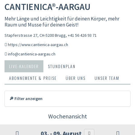
CANTIENICA®-AARGAU
Mehr Länge und Leichtigkeit für deinen Körper, mehr
Raum und Musse für deinen Geist!
Stapferstrasse 27, CH-5200 Brugg
,
+41 56 426 93 71
https://www.cantienica-aargau.ch
info@cantienica-aargau.ch
LIVE-KALENDER
STUNDENPLAN
ABONNEMENTE & PREISE
ÜBER UNS
UNSER TEAM
🔎 Filter anzeigen
Wochenansicht
03. - 09. August