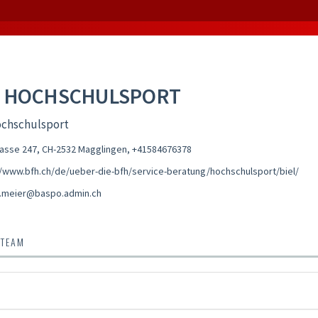
 HOCHSCHULSPORT
chschulsport
asse 247, CH-2532 Magglingen
,
+41584676378
//www.bfh.ch/de/ueber-die-bfh/service-beratung/hochschulsport/biel/
.meier@baspo.admin.ch
 TEAM