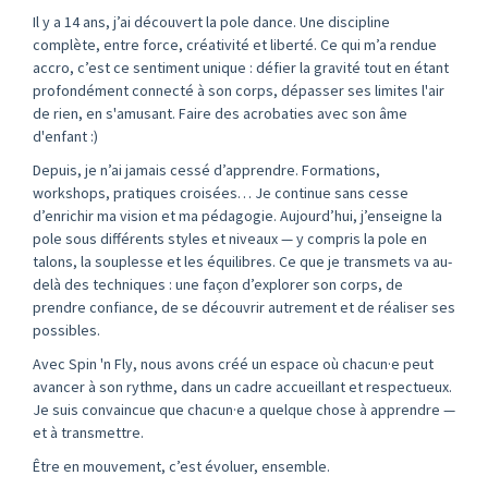
Il y a 14 ans, j’ai découvert la pole dance. Une discipline
complète, entre force, créativité et liberté. Ce qui m’a rendue
accro, c’est ce sentiment unique : défier la gravité tout en étant
profondément connecté à son corps, dépasser ses limites l'air
de rien, en s'amusant. Faire des acrobaties avec son âme
d'enfant :)
Depuis, je n’ai jamais cessé d’apprendre. Formations,
workshops, pratiques croisées… Je continue sans cesse
d’enrichir ma vision et ma pédagogie. Aujourd’hui, j’enseigne la
pole sous différents styles et niveaux — y compris la pole en
talons, la souplesse et les équilibres. Ce que je transmets va au-
delà des techniques : une façon d’explorer son corps, de
prendre confiance, de se découvrir autrement et de réaliser ses
possibles.
Avec Spin 'n Fly, nous avons créé un espace où chacun·e peut
avancer à son rythme, dans un cadre accueillant et respectueux.
Je suis convaincue que chacun·e a quelque chose à apprendre —
et à transmettre.
Être en mouvement, c’est évoluer, ensemble.