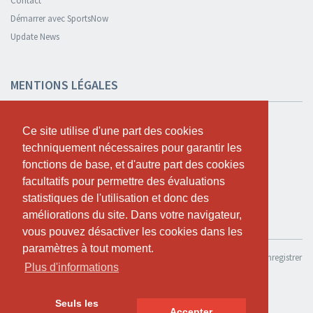
Contact
Démarrer avec SportsNow
Update News
MENTIONS LÉGALES
Sécurité et confidentialité
Ce site utilise d'une part des cookies
Ce site utilise d'une part des cookies
Déclaration de confidentialité
techniquement nécessaires pour garantir les
techniquement nécessaires pour garantir les
Termes et conditions
fonctions de base, et d'autre part des cookies
fonctions de base, et d'autre part des cookies
Cookie Policy
facultatifs pour permettre des évaluations
facultatifs pour permettre des évaluations
statistiques de l'utilisation et donc des
statistiques de l'utilisation et donc des
améliorations du site. Dans votre navigateur,
améliorations du site. Dans votre navigateur,
TESTER GRATUITEMENT
vous pouvez désactiver les cookies dans les
vous pouvez désactiver les cookies dans les
paramètres à tout moment.
paramètres à tout moment.
Si tu souhaites utiliser SportsNow pour ton propre studio, tu peux l’enregistrer
Plus d'informations
Plus d'informations
ici.
Tester gratuitement
Seuls les
Seuls les
Accepter
Accepter