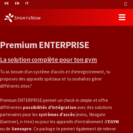
DE
EN
IT
P
r
e
m
i
u
m
E
N
T
E
R
P
R
I
S
E
L
a
s
o
l
u
t
i
o
n
c
o
m
p
l
è
t
e
p
o
u
r
t
o
n
g
y
m
Tu as besoin d'un système d'accès et d'enregistrement, tu
proposes des appareils spéciaux et tu souhaites gérer
différents sites?
Premium ENTERPRISE permet un check-in simple et offre
différentes
possibilités d'intégration
avec des solutions
partenaires pour les
systèmes d'accès
(exivo, Neogate
(Gantner), n-tree) ou pour les appareils d'entraînement d'
EGYM
ou de
Sensopro
. Ce package te permet également de relever