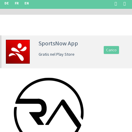
DE
FR
EN
SportsNow App
Carico
Gratis nel Play Store