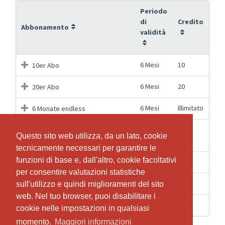
Periodo
di
Credito
Abbonamento
validità
6 Mesi
10
10er Abo
6 Mesi
20
20er Abo
6 Mesi
Illimitato
6 Monate endless
BALLance Bälle inkl. 5
2 Mesi
5
Questo sito web utilizza, da un lato, cookie
Questo sito web utilizza, da un lato, cookie
Gruppentrainings
tecnicamente necessari per garantire le
tecnicamente necessari per garantire le
funzioni di base e, dall'altro, cookie facoltativi
funzioni di base e, dall'altro, cookie facoltativi
1 Giorni
1
Einzeleintritt
per consentire valutazioni statistiche
per consentire valutazioni statistiche
1 Giorni
1
Schnupperstunde
sull'utilizzo e quindi miglioramenti del sito
sull'utilizzo e quindi miglioramenti del sito
web. Nel tuo browser, puoi disabilitare i
web. Nel tuo browser, puoi disabilitare i
2 Mesi
5
Sypoba Material inkl. 5 Trainings
cookie nelle impostazioni in qualsiasi
cookie nelle impostazioni in qualsiasi
momento.
momento.
Maggiori informazioni
Maggiori informazioni