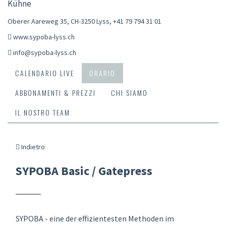
Kühne
Oberer Aareweg 35, CH-3250 Lyss
,
+41 79 794 31 01
www.sypoba-lyss.ch
info@sypoba-lyss.ch
CALENDARIO LIVE
ORARIO
ABBONAMENTI & PREZZI
CHI SIAMO
IL NOSTRO TEAM
Indietro
SYPOBA Basic / Gatepress
SYPOBA - eine der effizientesten Methoden im