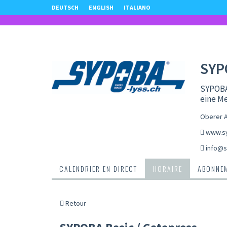
DEUTSCH
ENGLISH
ITALIANO
SYP
SYPOBA
eine Me
Oberer A
www.sy
info@s
CALENDRIER EN DIRECT
HORAIRE
ABONNEM
Retour