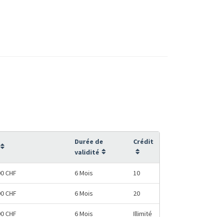
Durée de
Crédit
validité
00 CHF
6 Mois
10
00 CHF
6 Mois
20
00 CHF
6 Mois
Illimité