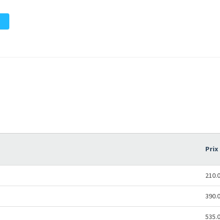
Prix
210.
390.
535.