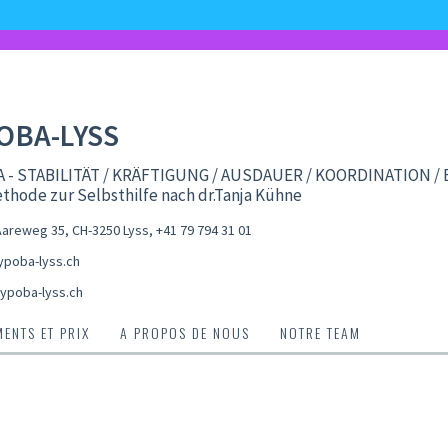
OBA-LYSS
 - STABILITÄT / KRÄFTIGUNG / AUSDAUER / KOORDINATION /
thode zur Selbsthilfe nach dr.Tanja Kühne
areweg 35, CH-3250 Lyss
,
+41 79 794 31 01
poba-lyss.ch
ypoba-lyss.ch
ENTS ET PRIX
A PROPOS DE NOUS
NOTRE TEAM