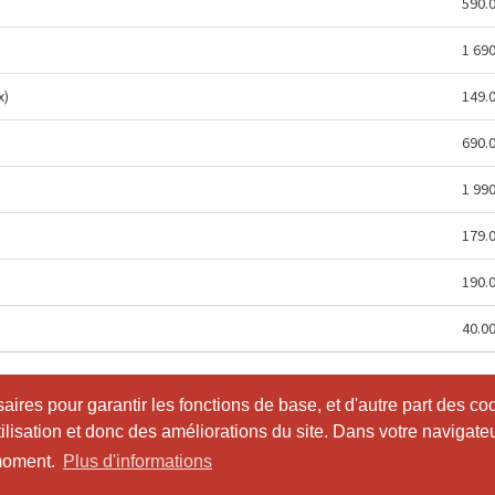
590.
)
1 69
x)
149.
690.
1 99
179.
190.
40.0
ires pour garantir les fonctions de base, et d'autre part des co
ires pour garantir les fonctions de base, et d'autre part des co
utilisation et donc des améliorations du site. Dans votre navigate
utilisation et donc des améliorations du site. Dans votre navigate
 moment.
 moment.
Plus d'informations
Plus d'informations