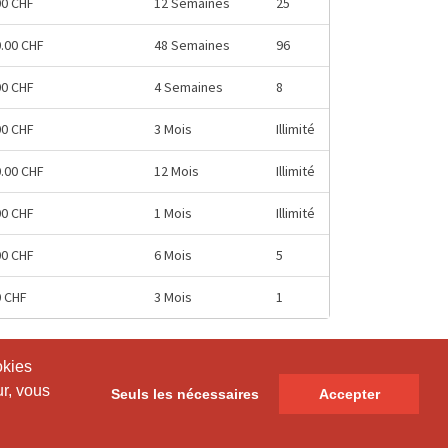
00 CHF
12 Semaines
25
0.00 CHF
48 Semaines
96
00 CHF
4 Semaines
8
00 CHF
3 Mois
Illimité
0.00 CHF
12 Mois
Illimité
00 CHF
1 Mois
Illimité
00 CHF
6 Mois
5
0 CHF
3 Mois
1
okies
okies
ur, vous
ur, vous
Seuls les nécessaires
Seuls les nécessaires
Accepter
Accepter