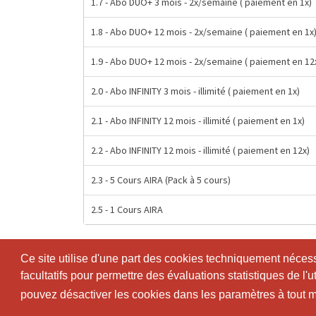
1.7 - Abo DUO+ 3 mois - 2x/semaine ( paiement en 1x)
1.8 - Abo DUO+ 12 mois - 2x/semaine ( paiement en 1x
1.9 - Abo DUO+ 12 mois - 2x/semaine ( paiement en 12
2.0 - Abo INFINITY 3 mois - illimité ( paiement en 1x)
2.1 - Abo INFINITY 12 mois - illimité ( paiement en 1x)
2.2 - Abo INFINITY 12 mois - illimité ( paiement en 12x)
2.3 - 5 Cours AIRA (Pack à 5 cours)
2.5 - 1 Cours AIRA
Ce site utilise d'une part des cookies techniquement nécessa
Ce site utilise d'une part des cookies techniquement nécessa
facultatifs pour permettre des évaluations statistiques de l'
facultatifs pour permettre des évaluations statistiques de l'
pouvez désactiver les cookies dans les paramètres à tout
pouvez désactiver les cookies dans les paramètres à tout
© SportsNow® 2026. Le logiciel suisse pour ton studio.