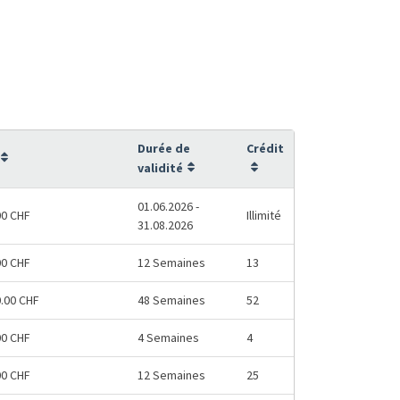
Durée de
Crédit
validité
01.06.2026 -
00 CHF
Illimité
31.08.2026
00 CHF
12 Semaines
13
0.00 CHF
48 Semaines
52
00 CHF
4 Semaines
4
00 CHF
12 Semaines
25