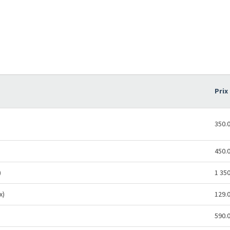
Prix
350.
450.
)
1 35
x)
129.
590.