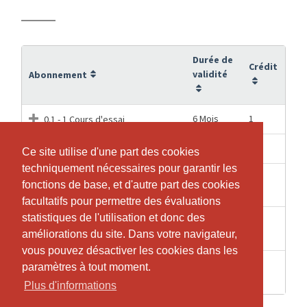
Durée de
Crédit
validité
Abonnement
6 Mois
1
0.1 - 1 Cours d'essai
3 Mois
1
1 Cours KIDS AIRA
Ce site utilise d'une part des cookies
Ce site utilise d'une part des cookies
techniquement nécessaires pour garantir les
techniquement nécessaires pour garantir les
4
4
KIDS AIRA - 1x/semaine (1 mois)
fonctions de base, et d'autre part des cookies
fonctions de base, et d'autre part des cookies
Semaines
facultatifs pour permettre des évaluations
facultatifs pour permettre des évaluations
statistiques de l'utilisation et donc des
statistiques de l'utilisation et donc des
KIDS AIRA - 1x/semaine (à
04.07.2027
36
améliorations du site. Dans votre navigateur,
améliorations du site. Dans votre navigateur,
l'année)
vous pouvez désactiver les cookies dans les
vous pouvez désactiver les cookies dans les
KIDS AIRA - 2x/semaine (à
paramètres à tout moment.
paramètres à tout moment.
09.07.2027
72
l'année)
Plus d'informations
Plus d'informations